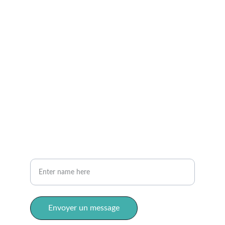
emplacements
carrières
Contact
info@valenhomecare.ca
(613) 383-2886   Ottawa
(506) 308-2510  Moncton
téléphone
Votre nom complet
Envoyer un message